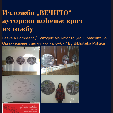
Изложба „ВЕЧИТО“ –
ауторско вођење кроз
изложбу
Leave a Comment
/
Културне манифестације
,
Обавештења
,
Организовање уметничких изложби
/ By
Biblioteka Politika