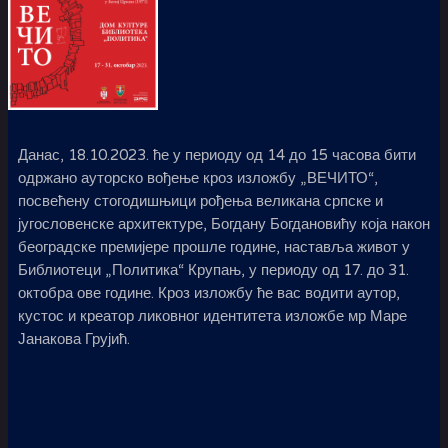
Данас, 18.10.2023. ће у периоду од 14 до 15 часова бити
одржано ауторско вођење кроз изложбу „ВЕЧИТО“,
посвећену стогодишњици рођења великана српске и
југословенске архитектуре, Богдану Богдановићу која након
београдске премијере прошле године, наставља живот у
Библиотеци „Политика“ Крупањ, у периоду од 17. до 31.
октобра ове године. Кроз изложбу ће вас водити аутор,
кустос и креатор ликовног идентитета изложбе мр Маре
Јанакова Грујић.