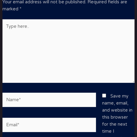
Your email address will not be published.
Required fields are
marked
*
Type
here..
Name*
Save my
name, email,
and website in
this browser
Email*
for the next
time I