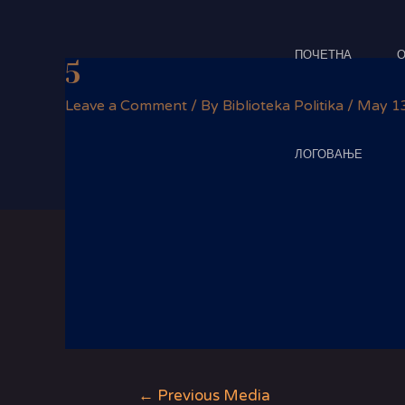
Skip
Post
to
navigation
content
ПОЧЕТНА
О
5
Leave a Comment
/ By
Biblioteka Politika
/
May 13
ЛОГОВАЊЕ
←
Previous Media