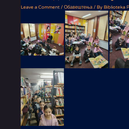
Leave a Comment
/
Обавештења
/ By
Biblioteka P