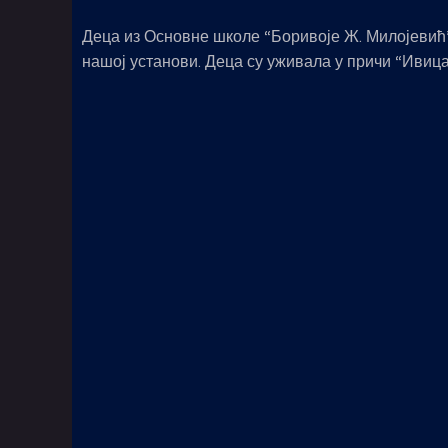
Деца из Основне школе “Боривоје Ж. Милојевић”
нашој установи. Деца су уживала у причи “Ивица