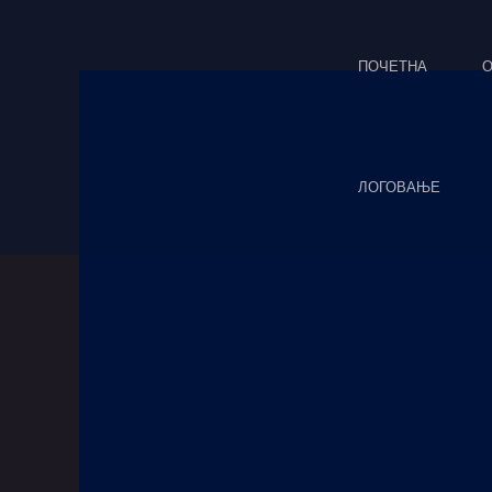
Skip
Post
to
navigation
content
ПОЧЕТНА
О
ЛОГОВАЊЕ