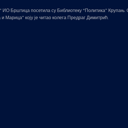
 ИО Брштица посетила су Библиотеку “Политика” Крупањ. Об
 и Марица” коју је читао колега Предраг Димитрић.