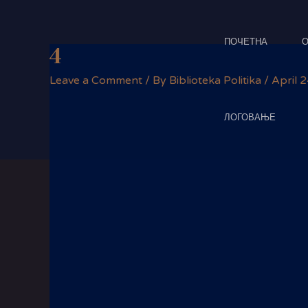
Skip
Post
to
navigation
content
ПОЧЕТНА
О
4
Leave a Comment
/ By
Biblioteka Politika
/
April 
ЛОГОВАЊЕ