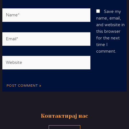
Name*
Save my
name, email,
and website in
this browser
Email*
for the next
time I
comment.
Website
Контактирај нас