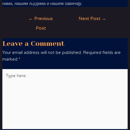
нама, нашим људима и нашем завичају.
←
Previous
Next Post
→
Post
Leave a Comment
Your email address will not be published.
Required fields are
marked
*
Type
here..