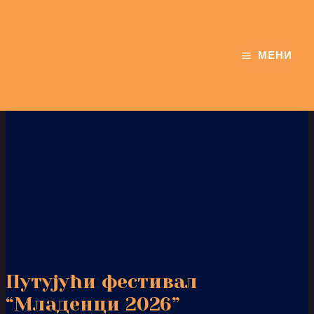
Skip
Post
MAIN
to
navigation
MENU
content
МЕНИ
Путујући фестивал
“Младенци 2026”