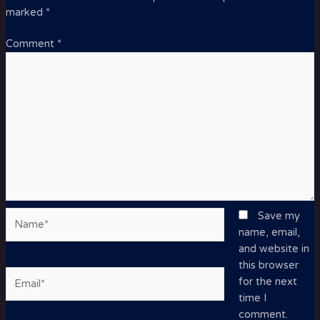
marked
*
Comment
*
Name*
Save my
name, email,
and website in
this browser
Email*
for the next
time I
comment.