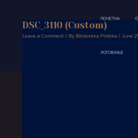
Skip
Post
to
navigation
content
ПОЧЕТНА
О
DSC_3110 (Custom)
Leave a Comment
/ By
Biblioteka Politika
/
June 2
ЛОГОВАЊЕ